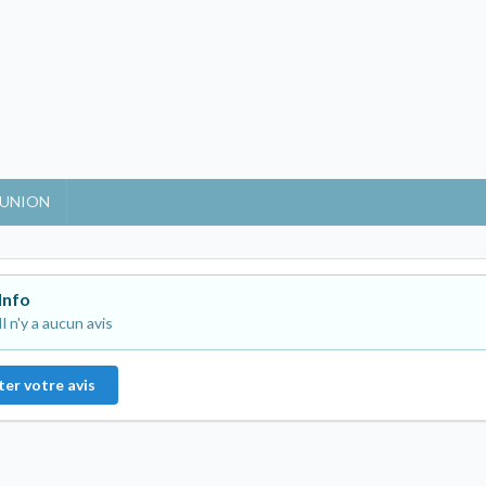
'UNION
Info
Il n'y a aucun avis
ter votre avis